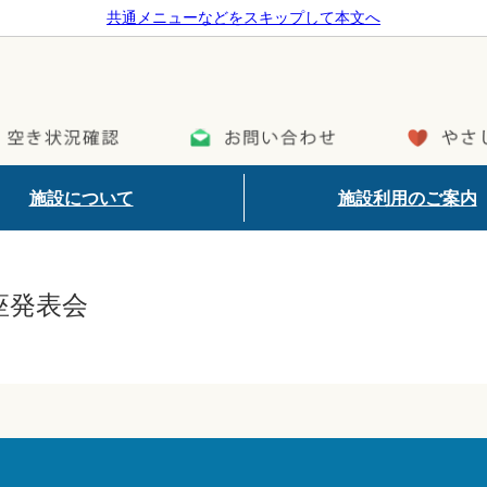
共通メニューなどをスキップして本文へ
施設について
施設利用のご案内
細
各部屋の詳細
座発表会
マップ
ご予約方法
ップ
ご利用料金