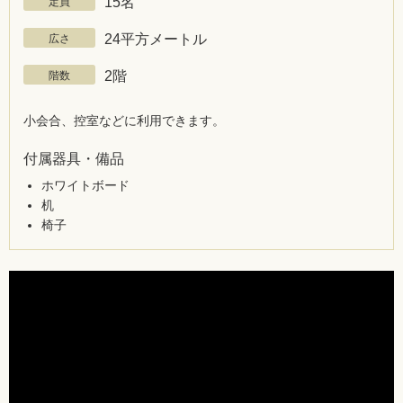
定員
15名
広さ
24平方メートル
階数
2階
小会合、控室などに利用できます。
付属器具・備品
ホワイトボード
机
椅子